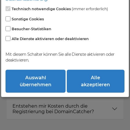
Technisch notwendige Cookies
(immer erforderlich)
Kein Gebotsverfahren
Sonstige Cookies
Einfaches System - Deine Orders werden nach dem
Besucher-Statistiken
First-Come-First-Serve-Prinzip abgewickelt.
Alle Dienste aktivieren oder deaktivieren
Mit diesem Schalter können Sie alle Dienste aktivieren oder
deaktivieren.
FAQ
Auswahl
Alle
übernehmen
akzeptieren
Was ist DomainCatcher?
Entstehen mir Kosten durch die
Registrierung bei DomainCatcher?