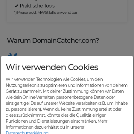
Praktische Tools
*) Preise exkl. MWSt falls anwendbar
Warum DomainCatcher.com?
Wir verwenden Cookies
Nützliche Tools
Von Domainern für Domainer entwickelt, mit
Wir verwenden Technologien wie Cookies, um dein
übersichtlichen Listen für effizientes Management
Nutzungserlebnis zu optimieren und Informationen von deinem
Gerät zu sammeln. Mit deiner Zustimmung können wir Daten
wie dein Online-Verhalten, personenbezogene Daten oder
einzigartige IDs auf unserer Website verarbeiten (z.B. um Inhalte
zu personalisieren). Wenn du keine Zustimmung erteilst oder
Günstige Preise
diese zurücknimmst, könnte dies die Qualität einiger
Backorders bereits ab € 4,99. Je nach deinem Tier-
Funktionen und Dienstleistungen einschränken.
Mehr
Level und zzgl. MwSt falls anwendbar
Informationen dazu erhältst du in unserer
Datenschutzerklärung
.