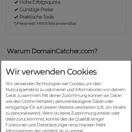
Hohe Erfolgsquote
Günstige Preise
Praktische Tools
*) Preise exkl. MWSt falls anwendbar
Warum DomainCatcher.com?
Wir verwenden Cookies
Nützliche Tools
Wir verwenden Technologien wie Cookies, um dein
Von Domainern für Domainer entwickelt, mit
Nutzungserlebnis zu optimieren und Informationen von deinem
übersichtlichen Listen für effizientes Management
Gerät zu sammeln. Mit deiner Zustimmung können wir Daten
wie dein Online-Verhalten, personenbezogene Daten oder
einzigartige IDs auf unserer Website verarbeiten (z.B. um Inhalte
zu personalisieren). Wenn du keine Zustimmung erteilst oder
diese zurücknimmst, könnte dies die Qualität einiger
Günstige Preise
Funktionen und Dienstleistungen einschränken.
Mehr
Backorders bereits ab € 4,99. Je nach deinem Tier-
Informationen dazu erhältst du in unserer