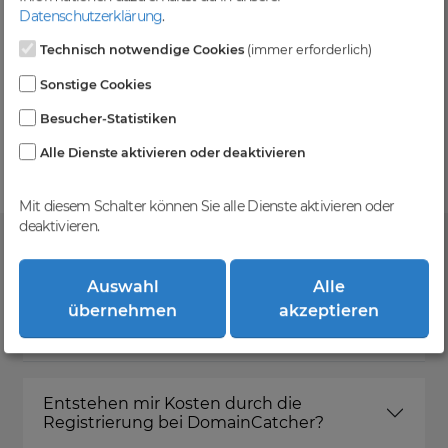
Level und zzgl. MwSt falls anwendbar
Datenschutzerklärung
.
Technisch notwendige Cookies
(immer erforderlich)
Sonstige Cookies
Kein Gebotsverfahren
Besucher-Statistiken
Einfaches System - Deine Orders werden nach dem
First-Come-First-Serve-Prinzip abgewickelt.
Alle Dienste aktivieren oder deaktivieren
Mit diesem Schalter können Sie alle Dienste aktivieren oder
deaktivieren.
FAQ
Auswahl
Alle
übernehmen
akzeptieren
Was ist DomainCatcher?
Entstehen mir Kosten durch die
Registrierung bei DomainCatcher?