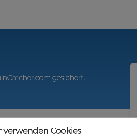
inCatcher.com gesichert.
r.com?
r verwenden Cookies