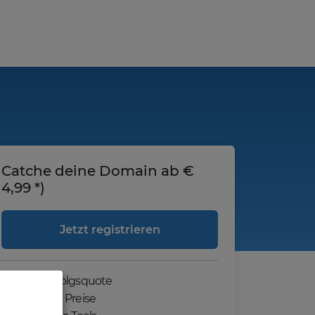
Catche deine Domain ab €
4,99 *)
Jetzt registrieren
Hohe Erfolgsquote
Günstige Preise