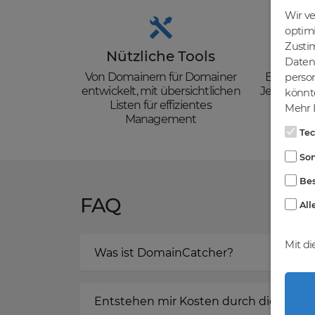
Wir v
optim
Zusti
Nützliche Tools
Güns
Daten 
Von Domainern für Domainer
Backorder
person
entwickelt, mit übersichtlichen
Je nach de
könnte
Listen für effizientes
zzgl. Mw
Mehr I
Management
Te
Son
Bes
FAQ
All
Mit di
Was ist DomainCatcher?
Entstehen mir Kosten durch die Regis