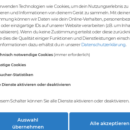
erwenden Technologien wie Cookies, um dein Nutzungserlebnis zu
ieren und Informationen von deinem Gerät zu sammeln. Mit deiner
mmung können wir Daten wie dein Online-Verhalten, personenbe
tige Preise
Kein Gebotsverfahren
oder einzigartige IDs auf unserer Website verarbeiten (z.B. um Inha
s bereits ab € 4,99.
Einfaches System - Deine
alisieren). Wenn du keine Zustimmung erteilst oder diese zurück
inem Tier-Level und
Orders werden nach dem First-
 dies die Qualität einiger Funktionen und Dienstleistungen einsc
St falls anwendbar
Come-First-Serve-Prinzip
nformationen dazu erhältst du in unserer
Datenschutzerklärung
.
abgewickelt.
chnisch notwendige Cookies
(immer erforderlich)
stige Cookies
ucher-Statistiken
e Dienste aktivieren oder deaktivieren
esem Schalter können Sie alle Dienste aktivieren oder deaktivieren.
Auswahl
Alle akzeptieren
trierung bei DomainCatcher?
übernehmen