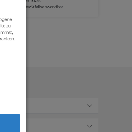
Praktische Tools
*) Preise exkl. MWSt falls anwendbar
zogene
lte zu
nimmst,
hränken.