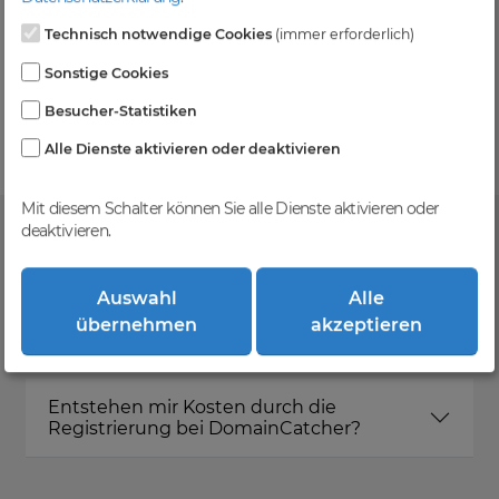
Technisch notwendige Cookies
(immer erforderlich)
Kein Gebotsverfahren
Sonstige Cookies
Einfaches System - Deine Orders werden nach dem
Besucher-Statistiken
First-Come-First-Serve-Prinzip abgewickelt.
Alle Dienste aktivieren oder deaktivieren
Mit diesem Schalter können Sie alle Dienste aktivieren oder
deaktivieren.
FAQ
Auswahl
Alle
übernehmen
akzeptieren
Was ist DomainCatcher?
Entstehen mir Kosten durch die
Registrierung bei DomainCatcher?