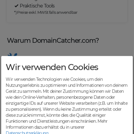
Praktische Tools
*) Preise exkl. MWSt falls anwendbar
Warum DomainCatcher.com?
Wir verwenden Cookies
Nützliche Tools
Von Domainern für Domainer entwickelt, mit
Wir verwenden Technologien wie Cookies, um dein
übersichtlichen Listen für effizientes Management
Nutzungserlebnis zu optimieren und Informationen von deinem
Gerät zu sammeln. Mit deiner Zustimmung können wir Daten
wie dein Online-Verhalten, personenbezogene Daten oder
einzigartige IDs auf unserer Website verarbeiten (z.B. um Inhalte
zu personalisieren). Wenn du keine Zustimmung erteilst oder
Günstige Preise
diese zurücknimmst, könnte dies die Qualität einiger
Backorders bereits ab € 4,99. Je nach deinem Tier-
Funktionen und Dienstleistungen einschränken.
Mehr
Level und zzgl. MwSt falls anwendbar
Informationen dazu erhältst du in unserer
Datenschutzerklärung
.