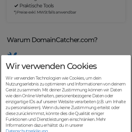
Praktische Tools
*) Preise exkl. MWSt falls anwendbar
Warum DomainCatcher.com?
Wir verwenden Cookies
Nützliche Tools
Von Domainern für Domainer entwickelt, mit
Wir verwenden Technologien wie Cookies, um dein
übersichtlichen Listen für effizientes Management
Nutzungserlebnis zu optimieren und Informationen von deinem
Gerät zu sammeln. Mit deiner Zustimmung können wir Daten
wie dein Online-Verhalten, personenbezogene Daten oder
einzigartige IDs auf unserer Website verarbeiten (z.B. um Inhalte
zu personalisieren). Wenn du keine Zustimmung erteilst oder
Günstige Preise
diese zurücknimmst, könnte dies die Qualität einiger
Backorders bereits ab € 4,99. Je nach deinem Tier-
Funktionen und Dienstleistungen einschränken.
Mehr
Level und zzgl. MwSt falls anwendbar
Informationen dazu erhältst du in unserer
Datenschutzerklärung
.