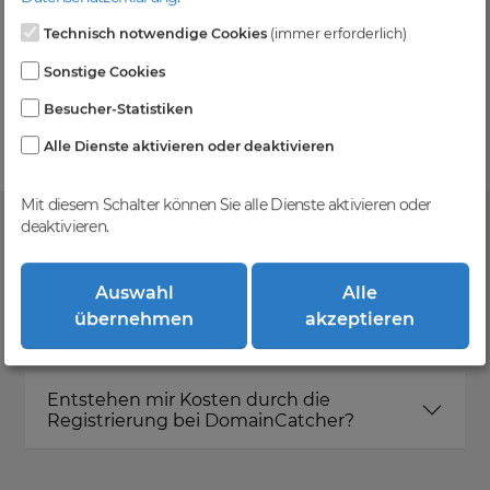
Technisch notwendige Cookies
(immer erforderlich)
Kein Gebotsverfahren
Sonstige Cookies
Einfaches System - Deine Orders werden nach dem
Besucher-Statistiken
First-Come-First-Serve-Prinzip abgewickelt.
Alle Dienste aktivieren oder deaktivieren
Mit diesem Schalter können Sie alle Dienste aktivieren oder
deaktivieren.
FAQ
Auswahl
Alle
übernehmen
akzeptieren
Was ist DomainCatcher?
Entstehen mir Kosten durch die
Registrierung bei DomainCatcher?