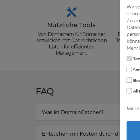
Wir v
optim
Zusti
Nützliche Tools
Güns
Daten 
Von Domainern für Domainer
Backorder
person
entwickelt, mit übersichtlichen
Je nach de
könnte
Listen für effizientes
zzgl. Mw
Mehr I
Management
Te
Son
Bes
FAQ
All
Mit di
Was ist DomainCatcher?
Entstehen mir Kosten durch die Regis