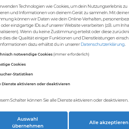
erwenden Technologien wie Cookies, um dein Nutzungserlebnis zu
ieren und Informationen von deinem Gerät zu sammeln. Mit deiner
mmung können wir Daten wie dein Online-Verhalten, personenbe
tige Preise
Kein Gebotsverfahren
oder einzigartige IDs auf unserer Website verarbeiten (z.B. um Inha
s bereits ab € 4,99.
Einfaches System - Deine
alisieren). Wenn du keine Zustimmung erteilst oder diese zurück
inem Tier-Level und
Orders werden nach dem First-
 dies die Qualität einiger Funktionen und Dienstleistungen einsc
St falls anwendbar
Come-First-Serve-Prinzip
nformationen dazu erhältst du in unserer
Datenschutzerklärung
.
abgewickelt.
chnisch notwendige Cookies
(immer erforderlich)
stige Cookies
ucher-Statistiken
e Dienste aktivieren oder deaktivieren
esem Schalter können Sie alle Dienste aktivieren oder deaktivieren.
Auswahl
Alle akzeptieren
trierung bei DomainCatcher?
übernehmen