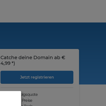
Catche deine Domain ab €
4,99 *)
Jetzt registrieren
Hohe Erfolgsquote
Günstige Preise