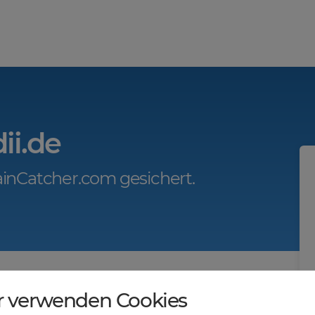
ii.de
inCatcher.com gesichert.
r.com?
r verwenden Cookies