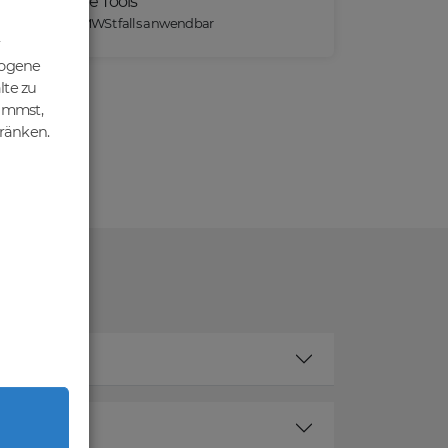
Praktische Tools
*) Preise exkl. MWSt falls anwendbar
zogene
lte zu
nimmst,
hränken.