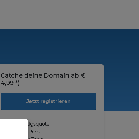
Catche deine Domain ab €
4,99 *)
Jetzt registrieren
Hohe Erfolgsquote
Günstige Preise