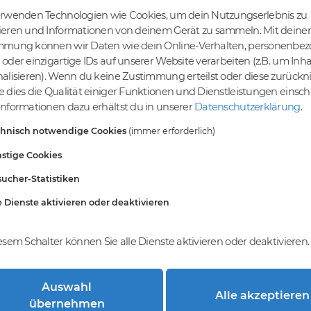
erwenden Technologien wie Cookies, um dein Nutzungserlebnis zu
ieren und Informationen von deinem Gerät zu sammeln. Mit deiner
mmung können wir Daten wie dein Online-Verhalten, personenbe
tige Preise
Kein Gebotsverfahren
oder einzigartige IDs auf unserer Website verarbeiten (z.B. um Inha
s bereits ab € 4,99.
Einfaches System - Deine
alisieren). Wenn du keine Zustimmung erteilst oder diese zurück
inem Tier-Level und
Orders werden nach dem First-
 dies die Qualität einiger Funktionen und Dienstleistungen einsc
St falls anwendbar
Come-First-Serve-Prinzip
nformationen dazu erhältst du in unserer
Datenschutzerklärung
.
abgewickelt.
chnisch notwendige Cookies
(immer erforderlich)
stige Cookies
ucher-Statistiken
e Dienste aktivieren oder deaktivieren
esem Schalter können Sie alle Dienste aktivieren oder deaktivieren.
Auswahl
Alle akzeptieren
trierung bei DomainCatcher?
übernehmen