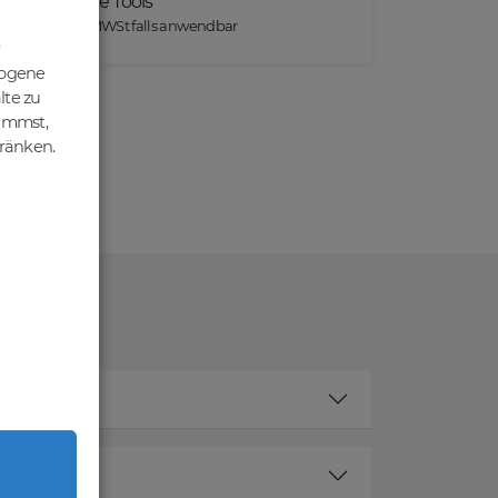
Praktische Tools
*) Preise exkl. MWSt falls anwendbar
zogene
lte zu
nimmst,
hränken.