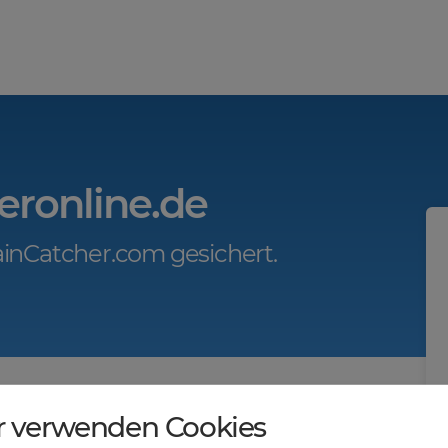
eronline.de
inCatcher.com gesichert.
r.com?
r verwenden Cookies