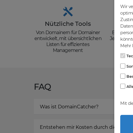
Wir v
optim
Zusti
Nützliche Tools
Güns
Daten 
Von Domainern für Domainer
Backorder
person
entwickelt, mit übersichtlichen
Je nach de
könnte
Listen für effizientes
zzgl. Mw
Mehr I
Management
Te
Son
Bes
FAQ
All
Mit di
Was ist DomainCatcher?
Entstehen mir Kosten durch die Regis