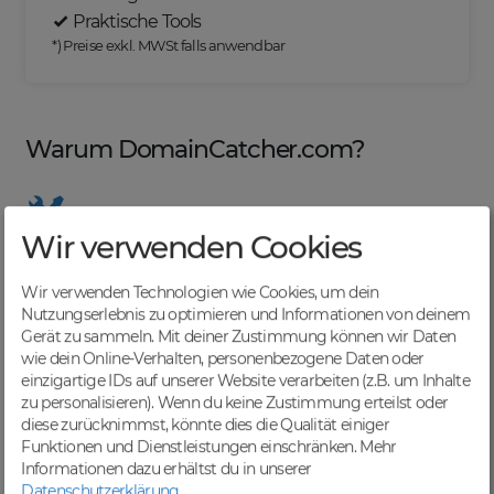
Praktische Tools
*) Preise exkl. MWSt falls anwendbar
Warum DomainCatcher.com?
Wir verwenden Cookies
Nützliche Tools
Von Domainern für Domainer entwickelt, mit
Wir verwenden Technologien wie Cookies, um dein
übersichtlichen Listen für effizientes Management
Nutzungserlebnis zu optimieren und Informationen von deinem
Gerät zu sammeln. Mit deiner Zustimmung können wir Daten
wie dein Online-Verhalten, personenbezogene Daten oder
einzigartige IDs auf unserer Website verarbeiten (z.B. um Inhalte
zu personalisieren). Wenn du keine Zustimmung erteilst oder
Günstige Preise
diese zurücknimmst, könnte dies die Qualität einiger
Backorders bereits ab € 4,99. Je nach deinem Tier-
Funktionen und Dienstleistungen einschränken.
Mehr
Level und zzgl. MwSt falls anwendbar
Informationen dazu erhältst du in unserer
Datenschutzerklärung
.