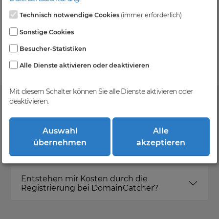
Technisch notwendige Cookies
(immer erforderlich)
Kein Gebotsverfahren
Sonstige Cookies
Einfaches System - Deine Orders werden nach dem
Besucher-Statistiken
First-Come-First-Serve-Prinzip abgewickelt.
Alle Dienste aktivieren oder deaktivieren
Mit diesem Schalter können Sie alle Dienste aktivieren oder
deaktivieren.
FAQ
Auswahl
Alle
übernehmen
akzeptieren
Was ist DomainCatcher?
Entstehen mir Kosten durch die
Registrierung bei DomainCatcher?