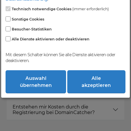
Technisch notwendige Cookies
(immer erforderlich)
Kein Gebotsverfahren
Sonstige Cookies
Einfaches System - Deine Orders werden nach dem
Besucher-Statistiken
First-Come-First-Serve-Prinzip abgewickelt.
Alle Dienste aktivieren oder deaktivieren
Mit diesem Schalter können Sie alle Dienste aktivieren oder
deaktivieren.
FAQ
Auswahl
Alle
übernehmen
akzeptieren
Was ist DomainCatcher?
Entstehen mir Kosten durch die
Registrierung bei DomainCatcher?