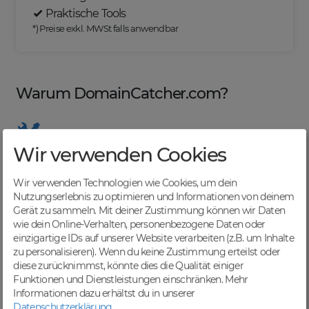
Praktische Tools
*) Preise exkl. MWSt falls anwendbar
Warum DomainCatcher.com?
Wir verwenden Cookies
Nützliche Tools
Von Domainern für Domainer entwickelt, mit
Wir verwenden Technologien wie Cookies, um dein
übersichtlichen Listen für effizientes Management
Nutzungserlebnis zu optimieren und Informationen von deinem
Gerät zu sammeln. Mit deiner Zustimmung können wir Daten
wie dein Online-Verhalten, personenbezogene Daten oder
einzigartige IDs auf unserer Website verarbeiten (z.B. um Inhalte
zu personalisieren). Wenn du keine Zustimmung erteilst oder
Günstige Preise
diese zurücknimmst, könnte dies die Qualität einiger
Backorders bereits ab € 4,99. Je nach deinem Tier-
Funktionen und Dienstleistungen einschränken.
Mehr
Level und zzgl. MwSt falls anwendbar
Informationen dazu erhältst du in unserer
Datenschutzerklärung
.