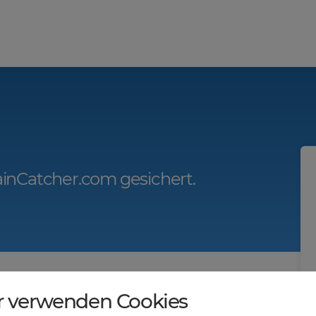
inCatcher.com gesichert.
r.com?
r verwenden Cookies