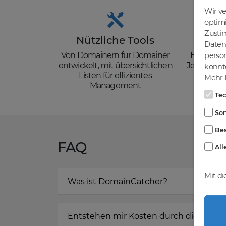
Wir v
optim
Zusti
Nützliche Tools
Güns
Daten 
Von Domainern für Domainer
Backorder
person
entwickelt, mit übersichtlichen
Je nach de
könnte
Listen für effizientes
zzgl. Mw
Mehr I
Management
Te
Son
Bes
FAQ
All
Mit di
Was ist DomainCatcher?
Entstehen mir Kosten durch die Regis