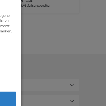
Praktische Tools
*) Preise exkl. MWSt falls anwendbar
zogene
lte zu
nimmst,
hränken.