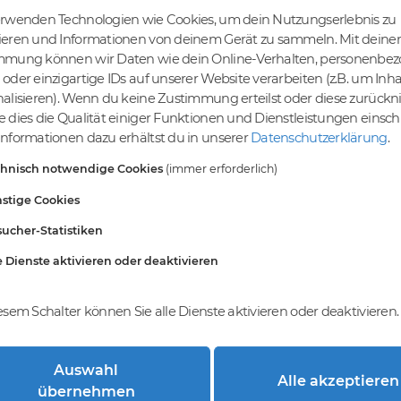
erwenden Technologien wie Cookies, um dein Nutzungserlebnis zu
ieren und Informationen von deinem Gerät zu sammeln. Mit deiner
mmung können wir Daten wie dein Online-Verhalten, personenbe
tige Preise
Kein Gebotsverfahren
oder einzigartige IDs auf unserer Website verarbeiten (z.B. um Inha
s bereits ab € 4,99.
Einfaches System - Deine
alisieren). Wenn du keine Zustimmung erteilst oder diese zurück
inem Tier-Level und
Orders werden nach dem First-
 dies die Qualität einiger Funktionen und Dienstleistungen einsc
St falls anwendbar
Come-First-Serve-Prinzip
nformationen dazu erhältst du in unserer
Datenschutzerklärung
.
abgewickelt.
chnisch notwendige Cookies
(immer erforderlich)
stige Cookies
ucher-Statistiken
e Dienste aktivieren oder deaktivieren
esem Schalter können Sie alle Dienste aktivieren oder deaktivieren.
Auswahl
Alle akzeptieren
trierung bei DomainCatcher?
übernehmen