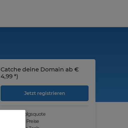
Catche deine Domain ab €
4,99 *)
Jetzt registrieren
Hohe Erfolgsquote
Günstige Preise