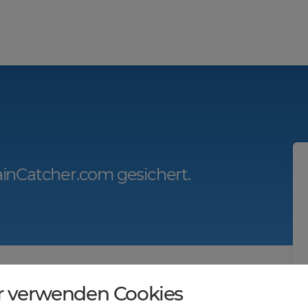
inCatcher.com gesichert.
r.com?
r verwenden Cookies