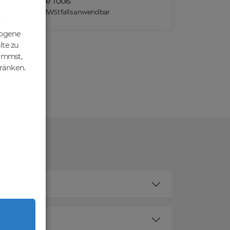
Praktische Tools
*) Preise exkl. MWSt falls anwendbar
zogene
lte zu
nimmst,
hränken.