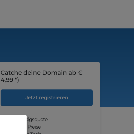
Catche deine Domain ab €
4,99 *)
Jetzt registrieren
Hohe Erfolgsquote
Günstige Preise