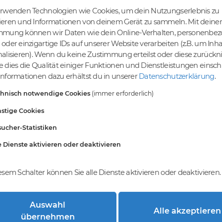
erwenden Technologien wie Cookies, um dein Nutzungserlebnis zu
ieren und Informationen von deinem Gerät zu sammeln. Mit deiner
mmung können wir Daten wie dein Online-Verhalten, personenbe
tige Preise
Kein Gebotsverfahren
oder einzigartige IDs auf unserer Website verarbeiten (z.B. um Inha
s bereits ab € 4,99.
Einfaches System - Deine
alisieren). Wenn du keine Zustimmung erteilst oder diese zurück
inem Tier-Level und
Orders werden nach dem First-
 dies die Qualität einiger Funktionen und Dienstleistungen einsc
St falls anwendbar
Come-First-Serve-Prinzip
nformationen dazu erhältst du in unserer
Datenschutzerklärung
.
abgewickelt.
chnisch notwendige Cookies
(immer erforderlich)
stige Cookies
ucher-Statistiken
e Dienste aktivieren oder deaktivieren
esem Schalter können Sie alle Dienste aktivieren oder deaktivieren.
Auswahl
Alle akzeptieren
trierung bei DomainCatcher?
übernehmen