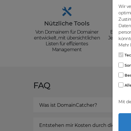
Wir v
optim
Zusti
Nützliche Tools
Güns
Daten 
Von Domainern für Domainer
Backorder
person
entwickelt, mit übersichtlichen
Je nach de
könnte
Listen für effizientes
zzgl. Mw
Mehr I
Management
Te
Son
Bes
FAQ
All
Mit di
Was ist DomainCatcher?
Entstehen mir Kosten durch die Regis