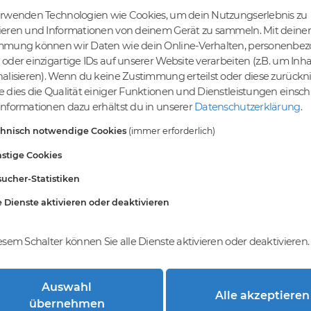
erwenden Technologien wie Cookies, um dein Nutzungserlebnis zu
ieren und Informationen von deinem Gerät zu sammeln. Mit deiner
mmung können wir Daten wie dein Online-Verhalten, personenbe
tige Preise
Kein Gebotsverfahren
oder einzigartige IDs auf unserer Website verarbeiten (z.B. um Inha
s bereits ab € 4,99.
Einfaches System - Deine
alisieren). Wenn du keine Zustimmung erteilst oder diese zurück
inem Tier-Level und
Orders werden nach dem First-
 dies die Qualität einiger Funktionen und Dienstleistungen einsc
St falls anwendbar
Come-First-Serve-Prinzip
nformationen dazu erhältst du in unserer
Datenschutzerklärung
.
abgewickelt.
chnisch notwendige Cookies
(immer erforderlich)
stige Cookies
ucher-Statistiken
e Dienste aktivieren oder deaktivieren
esem Schalter können Sie alle Dienste aktivieren oder deaktivieren.
Auswahl
Alle akzeptieren
trierung bei DomainCatcher?
übernehmen