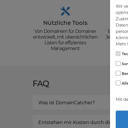
Wir v
optim
Zusti
Nützliche Tools
Güns
Daten 
Von Domainern für Domainer
Backorder
person
entwickelt, mit übersichtlichen
Je nach de
könnte
Listen für effizientes
zzgl. Mw
Mehr I
Management
Te
Son
Bes
FAQ
All
Mit di
Was ist DomainCatcher?
Entstehen mir Kosten durch die Regis