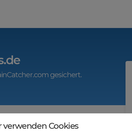
s.de
inCatcher.com gesichert.
r.com?
r verwenden Cookies