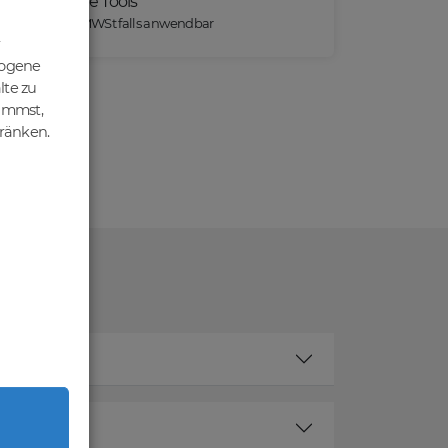
Praktische Tools
*) Preise exkl. MWSt falls anwendbar
zogene
lte zu
nimmst,
hränken.