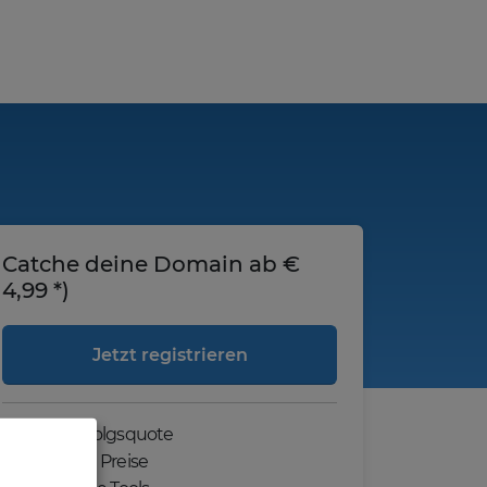
Catche deine Domain ab €
4,99 *)
Jetzt registrieren
Hohe Erfolgsquote
Günstige Preise