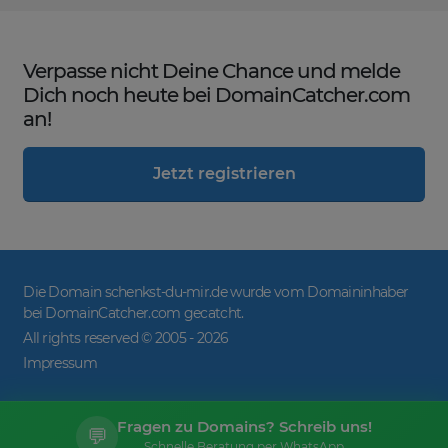
Verpasse nicht Deine Chance und melde
Dich noch heute bei DomainCatcher.com
an!
Jetzt registrieren
Die Domain schenkst-du-mir.de wurde vom Domaininhaber
bei DomainCatcher.com gecatcht.
All rights reserved © 2005 -
2026
Impressum
Fragen zu Domains? Schreib uns!
💬
Schnelle Beratung per WhatsApp