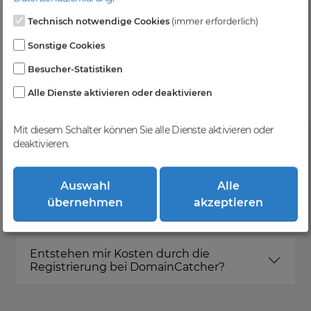
Technisch notwendige Cookies
(immer erforderlich)
Kein Gebotsverfahren
Sonstige Cookies
Einfaches System - Deine Orders werden nach dem
Besucher-Statistiken
First-Come-First-Serve-Prinzip abgewickelt.
Alle Dienste aktivieren oder deaktivieren
Mit diesem Schalter können Sie alle Dienste aktivieren oder
deaktivieren.
FAQ
Auswahl
Alle
übernehmen
akzeptieren
Was ist DomainCatcher?
Entstehen mir Kosten durch die
Registrierung bei DomainCatcher?