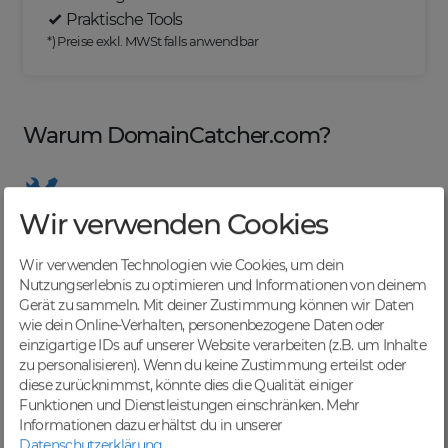
Praktische Tools
*) Preise exkl. MWSt falls anwendbar
Warum DomainCatcher.com?
Wir verwenden Cookies
Nützliche Tools
Von Domainern für Domainer entwickelt, mit
Wir verwenden Technologien wie Cookies, um dein
übersichtlichen Listen für effizientes Management
Nutzungserlebnis zu optimieren und Informationen von deinem
Gerät zu sammeln. Mit deiner Zustimmung können wir Daten
wie dein Online-Verhalten, personenbezogene Daten oder
einzigartige IDs auf unserer Website verarbeiten (z.B. um Inhalte
zu personalisieren). Wenn du keine Zustimmung erteilst oder
Günstige Preise
diese zurücknimmst, könnte dies die Qualität einiger
Backorders bereits ab € 4,99. Je nach deinem Tier-
Funktionen und Dienstleistungen einschränken.
Mehr
Level und zzgl. MwSt falls anwendbar
Informationen dazu erhältst du in unserer
Datenschutzerklärung
.