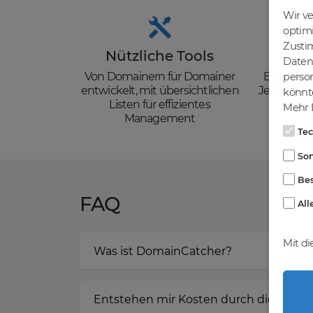
Wir v
optim
Zusti
Nützliche Tools
Güns
Daten 
Von Domainern für Domainer
Backorder
person
entwickelt, mit übersichtlichen
Je nach de
könnte
Listen für effizientes
zzgl. Mw
Mehr I
Management
Te
Son
Bes
FAQ
All
Mit di
Was ist DomainCatcher?
Entstehen mir Kosten durch die Regis