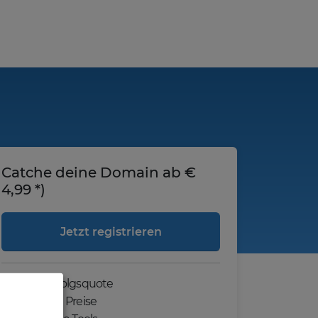
Catche deine Domain ab €
4,99 *)
Jetzt registrieren
Hohe Erfolgsquote
Günstige Preise