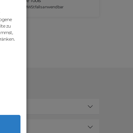
Praktische Tools
*) Preise exkl. MWSt falls anwendbar
zogene
lte zu
nimmst,
hränken.