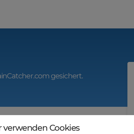
inCatcher.com gesichert.
r.com?
r verwenden Cookies