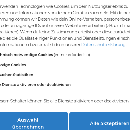
erwenden Technologien wie Cookies, um dein Nutzungserlebnis zu
ieren und Informationen von deinem Gerät zu sammeln. Mit deiner
mmung können wir Daten wie dein Online-Verhalten, personenbe
tige Preise
Kein Gebotsverfahren
oder einzigartige IDs auf unserer Website verarbeiten (z.B. um Inha
s bereits ab € 4,99.
Einfaches System - Deine
alisieren). Wenn du keine Zustimmung erteilst oder diese zurück
inem Tier-Level und
Orders werden nach dem First-
 dies die Qualität einiger Funktionen und Dienstleistungen einsc
St falls anwendbar
Come-First-Serve-Prinzip
nformationen dazu erhältst du in unserer
Datenschutzerklärung
.
abgewickelt.
chnisch notwendige Cookies
(immer erforderlich)
stige Cookies
ucher-Statistiken
e Dienste aktivieren oder deaktivieren
esem Schalter können Sie alle Dienste aktivieren oder deaktivieren.
Auswahl
Alle akzeptieren
trierung bei DomainCatcher?
übernehmen