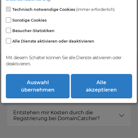
Technisch notwendige Cookies
(immer erforderlich)
Kein Gebotsverfahren
Sonstige Cookies
Einfaches System - Deine Orders werden nach dem
Besucher-Statistiken
First-Come-First-Serve-Prinzip abgewickelt.
Alle Dienste aktivieren oder deaktivieren
Mit diesem Schalter können Sie alle Dienste aktivieren oder
deaktivieren.
FAQ
Auswahl
Alle
übernehmen
akzeptieren
Was ist DomainCatcher?
Entstehen mir Kosten durch die
Registrierung bei DomainCatcher?