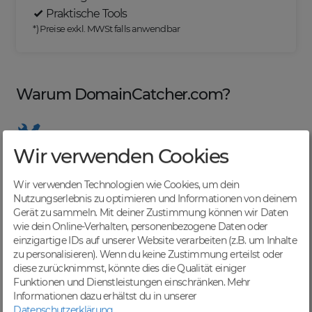
Praktische Tools
*) Preise exkl. MWSt falls anwendbar
Warum DomainCatcher.com?
Wir verwenden Cookies
Nützliche Tools
Von Domainern für Domainer entwickelt, mit
Wir verwenden Technologien wie Cookies, um dein
übersichtlichen Listen für effizientes Management
Nutzungserlebnis zu optimieren und Informationen von deinem
Gerät zu sammeln. Mit deiner Zustimmung können wir Daten
wie dein Online-Verhalten, personenbezogene Daten oder
einzigartige IDs auf unserer Website verarbeiten (z.B. um Inhalte
zu personalisieren). Wenn du keine Zustimmung erteilst oder
Günstige Preise
diese zurücknimmst, könnte dies die Qualität einiger
Backorders bereits ab € 4,99. Je nach deinem Tier-
Funktionen und Dienstleistungen einschränken.
Mehr
Level und zzgl. MwSt falls anwendbar
Informationen dazu erhältst du in unserer
Datenschutzerklärung
.