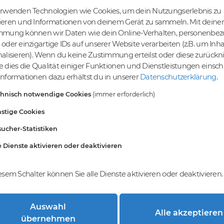
erwenden Technologien wie Cookies, um dein Nutzungserlebnis zu
ieren und Informationen von deinem Gerät zu sammeln. Mit deiner
mmung können wir Daten wie dein Online-Verhalten, personenbe
tige Preise
Kein Gebotsverfahren
oder einzigartige IDs auf unserer Website verarbeiten (z.B. um Inha
s bereits ab € 4,99.
Einfaches System - Deine
alisieren). Wenn du keine Zustimmung erteilst oder diese zurück
inem Tier-Level und
Orders werden nach dem First-
 dies die Qualität einiger Funktionen und Dienstleistungen einsc
St falls anwendbar
Come-First-Serve-Prinzip
nformationen dazu erhältst du in unserer
Datenschutzerklärung
.
abgewickelt.
chnisch notwendige Cookies
(immer erforderlich)
stige Cookies
ucher-Statistiken
e Dienste aktivieren oder deaktivieren
esem Schalter können Sie alle Dienste aktivieren oder deaktivieren.
Auswahl
Alle akzeptieren
trierung bei DomainCatcher?
übernehmen