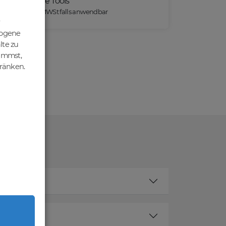
Praktische Tools
*) Preise exkl. MWSt falls anwendbar
zogene
lte zu
nimmst,
hränken.