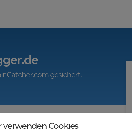
gger.de
inCatcher.com gesichert.
r.com?
r verwenden Cookies