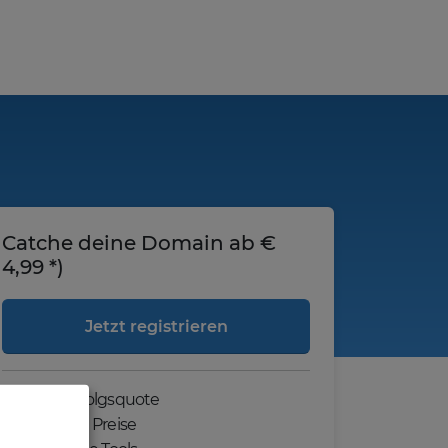
Catche deine Domain ab €
4,99 *)
Jetzt registrieren
Hohe Erfolgsquote
Günstige Preise