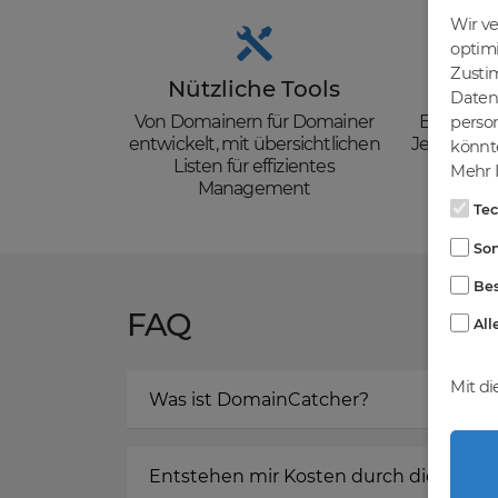
Wir v
optim
Zusti
Nützliche Tools
Güns
Daten 
Von Domainern für Domainer
Backorder
person
entwickelt, mit übersichtlichen
Je nach de
könnte
Listen für effizientes
zzgl. Mw
Mehr I
Management
Te
Son
Bes
FAQ
All
Mit di
Was ist DomainCatcher?
Entstehen mir Kosten durch die Regis