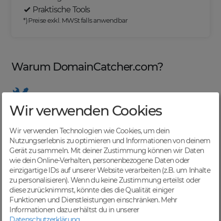
Praktische Tools
*) Preise exkl. MWSt falls anwendbar
Warum DomainCatcher.com?
Wir verwenden Cookies
Nützliche Tools
Von Domainern für Domainer entwickelt, mit
Wir verwenden Technologien wie Cookies, um dein
übersichtlichen Listen für effizientes Management
Nutzungserlebnis zu optimieren und Informationen von deinem
Gerät zu sammeln. Mit deiner Zustimmung können wir Daten
wie dein Online-Verhalten, personenbezogene Daten oder
einzigartige IDs auf unserer Website verarbeiten (z.B. um Inhalte
zu personalisieren). Wenn du keine Zustimmung erteilst oder
Günstige Preise
diese zurücknimmst, könnte dies die Qualität einiger
Backorders bereits ab € 4,99. Je nach deinem Tier-
Funktionen und Dienstleistungen einschränken.
Mehr
Level und zzgl. MwSt falls anwendbar
Informationen dazu erhältst du in unserer
Datenschutzerklärung
.