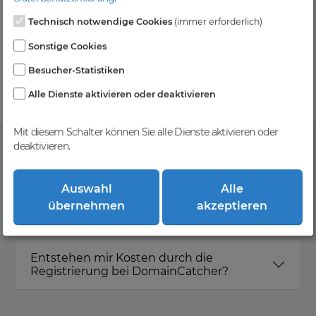
Technisch notwendige Cookies
(immer erforderlich)
Kein Gebotsverfahren
Sonstige Cookies
Einfaches System - Deine Orders werden nach dem
Besucher-Statistiken
First-Come-First-Serve-Prinzip abgewickelt.
Alle Dienste aktivieren oder deaktivieren
Mit diesem Schalter können Sie alle Dienste aktivieren oder
deaktivieren.
FAQ
Auswahl
Alle
übernehmen
akzeptieren
Was ist DomainCatcher?
Entstehen mir Kosten durch die
Registrierung bei DomainCatcher?