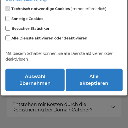
Technisch notwendige Cookies
(immer erforderlich)
Kein Gebotsverfahren
Sonstige Cookies
Einfaches System - Deine Orders werden nach dem
Besucher-Statistiken
First-Come-First-Serve-Prinzip abgewickelt.
Alle Dienste aktivieren oder deaktivieren
Mit diesem Schalter können Sie alle Dienste aktivieren oder
deaktivieren.
FAQ
Auswahl
Alle
übernehmen
akzeptieren
Was ist DomainCatcher?
Entstehen mir Kosten durch die
Registrierung bei DomainCatcher?