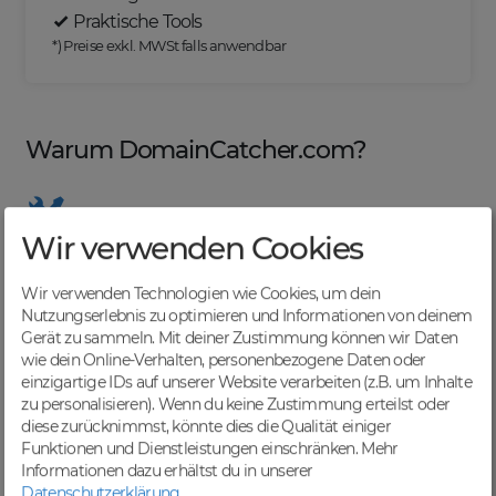
Praktische Tools
*) Preise exkl. MWSt falls anwendbar
Warum DomainCatcher.com?
Wir verwenden Cookies
Nützliche Tools
Von Domainern für Domainer entwickelt, mit
Wir verwenden Technologien wie Cookies, um dein
übersichtlichen Listen für effizientes Management
Nutzungserlebnis zu optimieren und Informationen von deinem
Gerät zu sammeln. Mit deiner Zustimmung können wir Daten
wie dein Online-Verhalten, personenbezogene Daten oder
einzigartige IDs auf unserer Website verarbeiten (z.B. um Inhalte
zu personalisieren). Wenn du keine Zustimmung erteilst oder
Günstige Preise
diese zurücknimmst, könnte dies die Qualität einiger
Backorders bereits ab € 4,99. Je nach deinem Tier-
Funktionen und Dienstleistungen einschränken.
Mehr
Level und zzgl. MwSt falls anwendbar
Informationen dazu erhältst du in unserer
Datenschutzerklärung
.