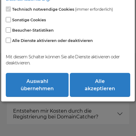
Technisch notwendige Cookies
(immer erforderlich)
Kein Gebotsverfahren
Sonstige Cookies
Einfaches System - Deine Orders werden nach dem
Besucher-Statistiken
First-Come-First-Serve-Prinzip abgewickelt.
Alle Dienste aktivieren oder deaktivieren
Mit diesem Schalter können Sie alle Dienste aktivieren oder
deaktivieren.
FAQ
Auswahl
Alle
übernehmen
akzeptieren
Was ist DomainCatcher?
Entstehen mir Kosten durch die
Registrierung bei DomainCatcher?