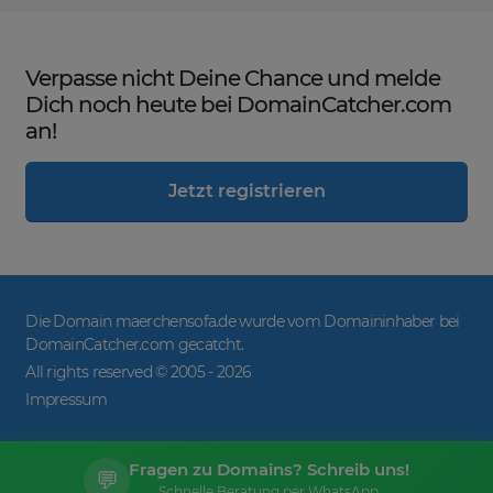
Verpasse nicht Deine Chance und melde
Dich noch heute bei DomainCatcher.com
an!
Jetzt registrieren
Die Domain maerchensofa.de wurde vom Domaininhaber bei
DomainCatcher.com gecatcht.
All rights reserved © 2005 -
2026
Impressum
Fragen zu Domains? Schreib uns!
💬
Schnelle Beratung per WhatsApp