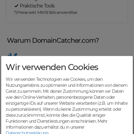
Praktische Tools
*) Preise exkl. MWSt falls anwendbar
Warum DomainCatcher.com?
Wir verwenden Cookies
Nützliche Tools
Von Domainern für Domainer entwickelt, mit
Wir verwenden Technologien wie Cookies, um dein
übersichtlichen Listen für effizientes Management
Nutzungserlebnis zu optimieren und Informationen von deinem
Gerät zu sammeln. Mit deiner Zustimmung können wir Daten
wie dein Online-Verhalten, personenbezogene Daten oder
einzigartige IDs auf unserer Website verarbeiten (z.B. um Inhalte
zu personalisieren). Wenn du keine Zustimmung erteilst oder
Günstige Preise
diese zurücknimmst, könnte dies die Qualität einiger
Backorders bereits ab € 4,99. Je nach deinem Tier-
Funktionen und Dienstleistungen einschränken.
Mehr
Level und zzgl. MwSt falls anwendbar
Informationen dazu erhältst du in unserer
Datenschutzerklärung
.