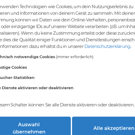
erwenden Technologien wie Cookies, um dein Nutzungserlebnis zu
ieren und Informationen von deinem Gerät zu sammeln. Mit deiner
mmung können wir Daten wie dein Online-Verhalten, personenbe
tige Preise
Kein Gebotsverfahren
oder einzigartige IDs auf unserer Website verarbeiten (z.B. um Inha
s bereits ab € 4,99.
Einfaches System - Deine
alisieren). Wenn du keine Zustimmung erteilst oder diese zurück
inem Tier-Level und
Orders werden nach dem First-
 dies die Qualität einiger Funktionen und Dienstleistungen einsc
St falls anwendbar
Come-First-Serve-Prinzip
nformationen dazu erhältst du in unserer
Datenschutzerklärung
.
abgewickelt.
chnisch notwendige Cookies
(immer erforderlich)
stige Cookies
ucher-Statistiken
e Dienste aktivieren oder deaktivieren
esem Schalter können Sie alle Dienste aktivieren oder deaktivieren.
Auswahl
Alle akzeptieren
trierung bei DomainCatcher?
übernehmen