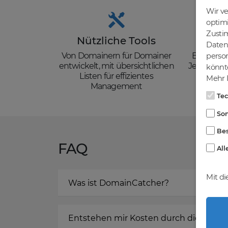
Wir v
optim
Zusti
Nützliche Tools
Güns
Daten 
Von Domainern für Domainer
Backorder
person
entwickelt, mit übersichtlichen
Je nach de
könnte
Listen für effizientes
zzgl. Mw
Mehr I
Management
Te
Son
Bes
FAQ
All
Mit di
Was ist DomainCatcher?
Entstehen mir Kosten durch die Regis