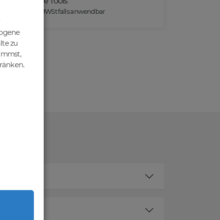
Praktische Tools
*) Preise exkl. MWSt falls anwendbar
zogene
lte zu
nimmst,
hränken.