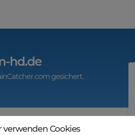
um-hd.de
inCatcher.com gesichert.
r.com?
r verwenden Cookies