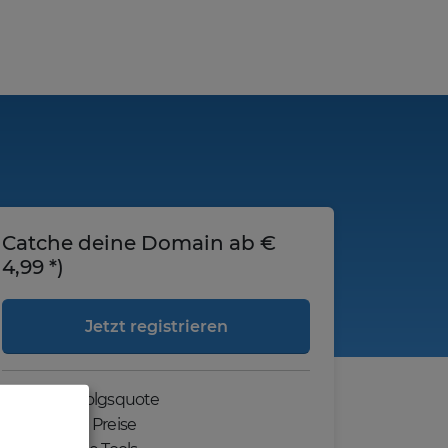
Catche deine Domain ab €
4,99 *)
Jetzt registrieren
Hohe Erfolgsquote
Günstige Preise