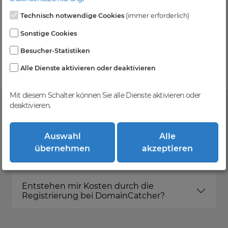
Technisch notwendige Cookies
(immer erforderlich)
Kein Gebotsverfahren
Sonstige Cookies
Einfaches System - Deine Orders werden nach dem
Besucher-Statistiken
First-Come-First-Serve-Prinzip abgewickelt.
Alle Dienste aktivieren oder deaktivieren
Mit diesem Schalter können Sie alle Dienste aktivieren oder
deaktivieren.
FAQ
Auswahl
Alle
übernehmen
akzeptieren
Was ist DomainCatcher?
Entstehen mir Kosten durch die
Registrierung bei DomainCatcher?