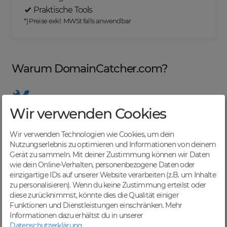
Praktische Tools
*) Preise exkl. MWSt falls anwendbar
Warum DomainCatcher.com?
Wir verwenden Cookies
Nützliche Tools
Von Domainern für Domainer entwickelt, mit
Wir verwenden Technologien wie Cookies, um dein
übersichtlichen Listen für effizientes Management
Nutzungserlebnis zu optimieren und Informationen von deinem
Gerät zu sammeln. Mit deiner Zustimmung können wir Daten
wie dein Online-Verhalten, personenbezogene Daten oder
einzigartige IDs auf unserer Website verarbeiten (z.B. um Inhalte
zu personalisieren). Wenn du keine Zustimmung erteilst oder
Günstige Preise
diese zurücknimmst, könnte dies die Qualität einiger
Backorders bereits ab € 4,99. Je nach deinem Tier-
Funktionen und Dienstleistungen einschränken.
Mehr
Level und zzgl. MwSt falls anwendbar
Informationen dazu erhältst du in unserer
Datenschutzerklärung
.