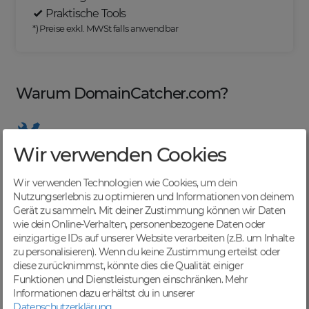
Praktische Tools
*) Preise exkl. MWSt falls anwendbar
Warum DomainCatcher.com?
Wir verwenden Cookies
Nützliche Tools
Von Domainern für Domainer entwickelt, mit
Wir verwenden Technologien wie Cookies, um dein
übersichtlichen Listen für effizientes Management
Nutzungserlebnis zu optimieren und Informationen von deinem
Gerät zu sammeln. Mit deiner Zustimmung können wir Daten
wie dein Online-Verhalten, personenbezogene Daten oder
einzigartige IDs auf unserer Website verarbeiten (z.B. um Inhalte
zu personalisieren). Wenn du keine Zustimmung erteilst oder
Günstige Preise
diese zurücknimmst, könnte dies die Qualität einiger
Backorders bereits ab € 4,99. Je nach deinem Tier-
Funktionen und Dienstleistungen einschränken.
Mehr
Level und zzgl. MwSt falls anwendbar
Informationen dazu erhältst du in unserer
Datenschutzerklärung
.