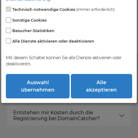
Technisch notwendige Cookies
(immer erforderlich)
Kein Gebotsverfahren
Sonstige Cookies
Einfaches System - Deine Orders werden nach dem
Besucher-Statistiken
First-Come-First-Serve-Prinzip abgewickelt.
Alle Dienste aktivieren oder deaktivieren
Mit diesem Schalter können Sie alle Dienste aktivieren oder
deaktivieren.
FAQ
Auswahl
Alle
übernehmen
akzeptieren
Was ist DomainCatcher?
Entstehen mir Kosten durch die
Registrierung bei DomainCatcher?