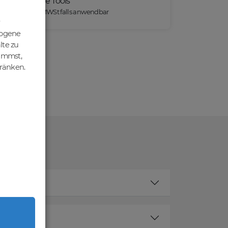
Praktische Tools
*) Preise exkl. MWSt falls anwendbar
zogene
lte zu
nimmst,
hränken.