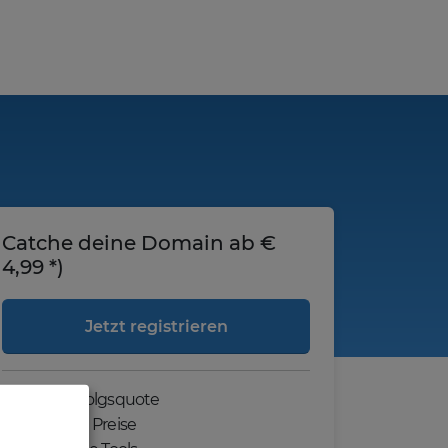
Catche deine Domain ab €
4,99 *)
Jetzt registrieren
Hohe Erfolgsquote
Günstige Preise