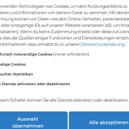
erwenden Technologien wie Cookies, um dein Nutzungserlebnis zu
ieren und Informationen von deinem Gerät zu sammeln. Mit deiner
mmung können wir Daten wie dein Online-Verhalten, personenbe
tige Preise
Kein Gebotsverfahren
oder einzigartige IDs auf unserer Website verarbeiten (z.B. um Inha
s bereits ab € 4,99.
Einfaches System - Deine
alisieren). Wenn du keine Zustimmung erteilst oder diese zurück
inem Tier-Level und
Orders werden nach dem First-
 dies die Qualität einiger Funktionen und Dienstleistungen einsc
St falls anwendbar
Come-First-Serve-Prinzip
nformationen dazu erhältst du in unserer
Datenschutzerklärung
.
abgewickelt.
chnisch notwendige Cookies
(immer erforderlich)
stige Cookies
ucher-Statistiken
e Dienste aktivieren oder deaktivieren
esem Schalter können Sie alle Dienste aktivieren oder deaktivieren.
Auswahl
Alle akzeptieren
trierung bei DomainCatcher?
übernehmen