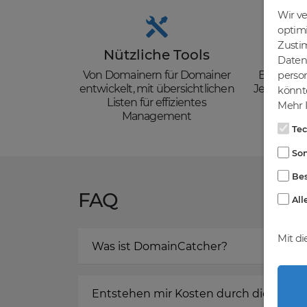
Wir v
optim
Zusti
Nützliche Tools
Güns
Daten 
Von Domainern für Domainer
Backorder
person
entwickelt, mit übersichtlichen
Je nach de
könnte
Listen für effizientes
zzgl. Mw
Mehr I
Management
Te
Son
Bes
FAQ
All
Mit di
Was ist DomainCatcher?
Entstehen mir Kosten durch die Regis