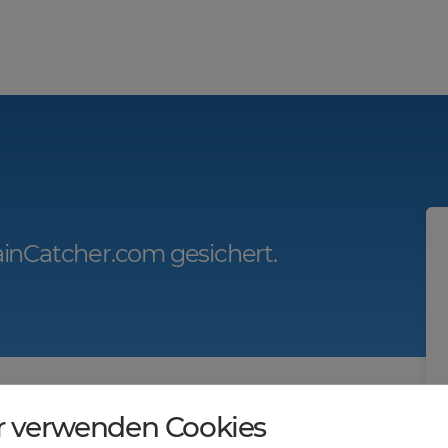
inCatcher.com gesichert.
r.com?
r verwenden Cookies