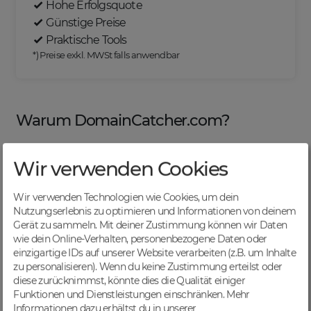
Hohe Erfolgsquote
Günstige Preise
Praktische Tools
*) Preise exkl. MWSt falls anwendbar
Warum DomainCatcher.com?
Wir verwenden Cookies
Nützliche Tools
Wir verwenden Technologien wie Cookies, um dein
Von Domainern für Domainer entwickelt, mit
Nutzungserlebnis zu optimieren und Informationen von deinem
übersichtlichen Listen für effizientes Management
Gerät zu sammeln. Mit deiner Zustimmung können wir Daten
wie dein Online-Verhalten, personenbezogene Daten oder
einzigartige IDs auf unserer Website verarbeiten (z.B. um Inhalte
zu personalisieren). Wenn du keine Zustimmung erteilst oder
diese zurücknimmst, könnte dies die Qualität einiger
Günstige Preise
Funktionen und Dienstleistungen einschränken.
Mehr
Backorders bereits ab € 4,99. Je nach deinem Tier-
Informationen dazu erhältst du in unserer