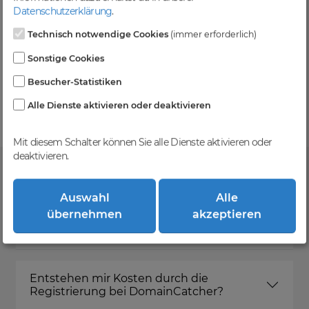
Level und zzgl. MwSt falls anwendbar
Datenschutzerklärung
.
Technisch notwendige Cookies
(immer erforderlich)
Sonstige Cookies
Kein Gebotsverfahren
Besucher-Statistiken
Einfaches System - Deine Orders werden nach dem
First-Come-First-Serve-Prinzip abgewickelt.
Alle Dienste aktivieren oder deaktivieren
Mit diesem Schalter können Sie alle Dienste aktivieren oder
deaktivieren.
FAQ
Auswahl
Alle
übernehmen
akzeptieren
Was ist DomainCatcher?
Entstehen mir Kosten durch die
Registrierung bei DomainCatcher?