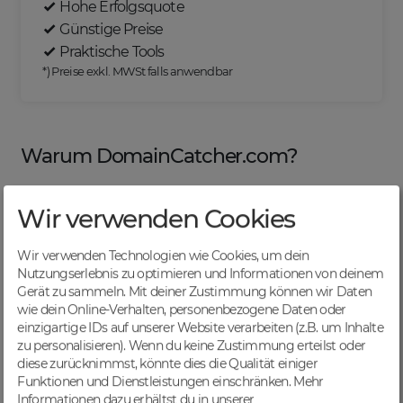
Hohe Erfolgsquote
Günstige Preise
Praktische Tools
*) Preise exkl. MWSt falls anwendbar
Warum DomainCatcher.com?
Wir verwenden Cookies
Nützliche Tools
Wir verwenden Technologien wie Cookies, um dein
Von Domainern für Domainer entwickelt, mit
Nutzungserlebnis zu optimieren und Informationen von deinem
übersichtlichen Listen für effizientes Management
Gerät zu sammeln. Mit deiner Zustimmung können wir Daten
wie dein Online-Verhalten, personenbezogene Daten oder
einzigartige IDs auf unserer Website verarbeiten (z.B. um Inhalte
zu personalisieren). Wenn du keine Zustimmung erteilst oder
diese zurücknimmst, könnte dies die Qualität einiger
Günstige Preise
Funktionen und Dienstleistungen einschränken.
Mehr
Backorders bereits ab € 4,99. Je nach deinem Tier-
Informationen dazu erhältst du in unserer