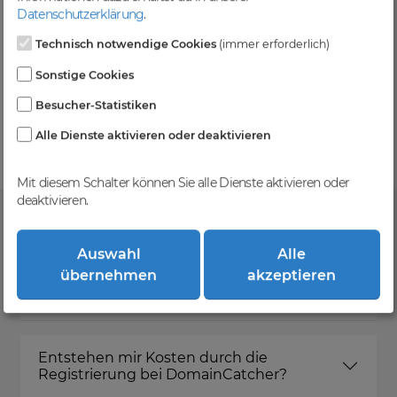
Level und zzgl. MwSt falls anwendbar
Datenschutzerklärung
.
Technisch notwendige Cookies
(immer erforderlich)
Sonstige Cookies
Kein Gebotsverfahren
Besucher-Statistiken
Einfaches System - Deine Orders werden nach dem
First-Come-First-Serve-Prinzip abgewickelt.
Alle Dienste aktivieren oder deaktivieren
Mit diesem Schalter können Sie alle Dienste aktivieren oder
deaktivieren.
FAQ
Auswahl
Alle
übernehmen
akzeptieren
Was ist DomainCatcher?
Entstehen mir Kosten durch die
Registrierung bei DomainCatcher?