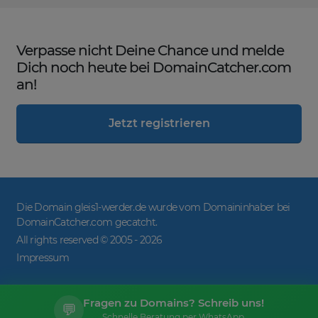
Verpasse nicht Deine Chance und melde
Dich noch heute bei DomainCatcher.com
an!
Jetzt registrieren
Die Domain gleis1-werder.de wurde vom Domaininhaber bei
DomainCatcher.com gecatcht.
All rights reserved © 2005 -
2026
Impressum
Fragen zu Domains? Schreib uns!
💬
Schnelle Beratung per WhatsApp