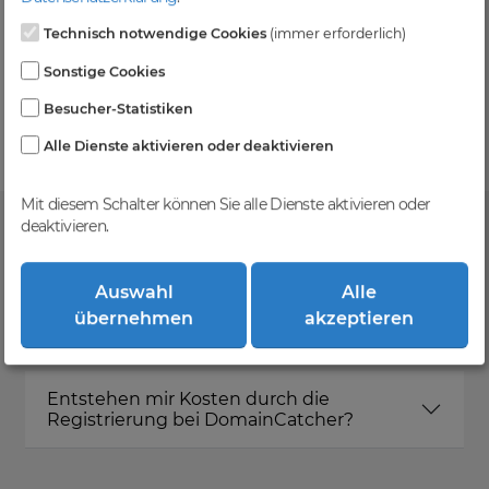
Technisch notwendige Cookies
(immer erforderlich)
Kein Gebotsverfahren
Sonstige Cookies
Einfaches System - Deine Orders werden nach dem
Besucher-Statistiken
First-Come-First-Serve-Prinzip abgewickelt.
Alle Dienste aktivieren oder deaktivieren
Mit diesem Schalter können Sie alle Dienste aktivieren oder
deaktivieren.
FAQ
Auswahl
Alle
übernehmen
akzeptieren
Was ist DomainCatcher?
Entstehen mir Kosten durch die
Registrierung bei DomainCatcher?