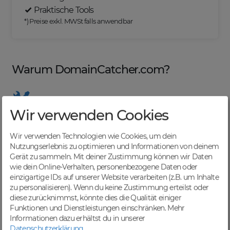
Praktische Tools
*) Preise exkl. MWSt falls anwendbar
Warum DomainCatcher.com?
Wir verwenden Cookies
Nützliche Tools
Von Domainern für Domainer entwickelt, mit
Wir verwenden Technologien wie Cookies, um dein
übersichtlichen Listen für effizientes Management
Nutzungserlebnis zu optimieren und Informationen von deinem
Gerät zu sammeln. Mit deiner Zustimmung können wir Daten
wie dein Online-Verhalten, personenbezogene Daten oder
einzigartige IDs auf unserer Website verarbeiten (z.B. um Inhalte
zu personalisieren). Wenn du keine Zustimmung erteilst oder
Günstige Preise
diese zurücknimmst, könnte dies die Qualität einiger
Backorders bereits ab € 4,99. Je nach deinem Tier-
Funktionen und Dienstleistungen einschränken.
Mehr
Level und zzgl. MwSt falls anwendbar
Informationen dazu erhältst du in unserer
Datenschutzerklärung
.