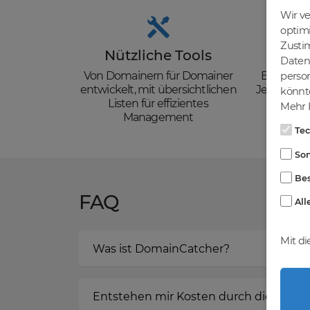
Wir v
optim
Zusti
Nützliche Tools
Güns
Daten 
Von Domainern für Domainer
Backorder
person
entwickelt, mit übersichtlichen
Je nach de
könnte
Listen für effizientes
zzgl. Mw
Mehr I
Management
Te
Son
Bes
FAQ
All
Mit di
Was ist DomainCatcher?
Entstehen mir Kosten durch die Regis