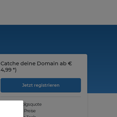
Catche deine Domain ab €
4,99 *)
Jetzt registrieren
Hohe Erfolgsquote
Günstige Preise