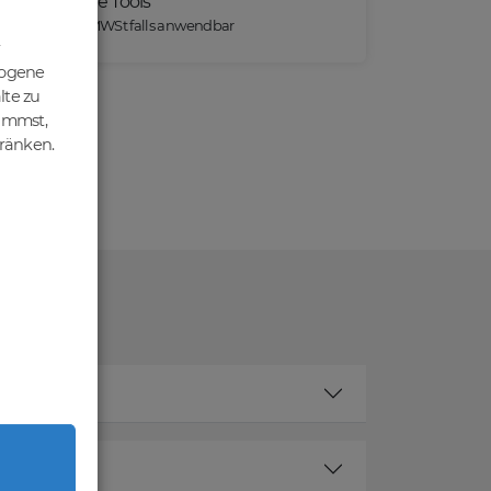
Praktische Tools
*) Preise exkl. MWSt falls anwendbar
zogene
lte zu
nimmst,
hränken.