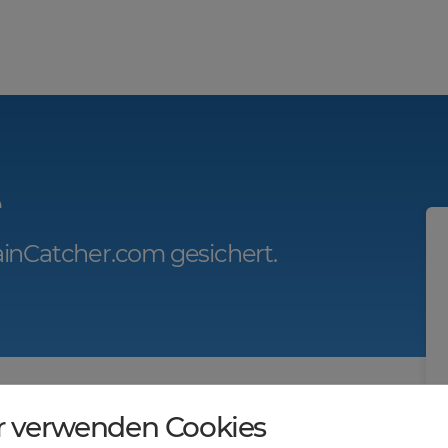
e
inCatcher.com gesichert.
r.com?
r verwenden Cookies