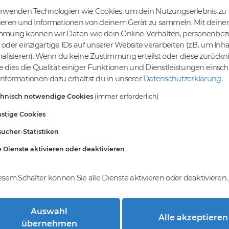
erwenden Technologien wie Cookies, um dein Nutzungserlebnis zu
ieren und Informationen von deinem Gerät zu sammeln. Mit deiner
mmung können wir Daten wie dein Online-Verhalten, personenbe
tige Preise
Kein Gebotsverfahren
oder einzigartige IDs auf unserer Website verarbeiten (z.B. um Inha
s bereits ab € 4,99.
Einfaches System - Deine
alisieren). Wenn du keine Zustimmung erteilst oder diese zurück
inem Tier-Level und
Orders werden nach dem First-
 dies die Qualität einiger Funktionen und Dienstleistungen einsc
St falls anwendbar
Come-First-Serve-Prinzip
nformationen dazu erhältst du in unserer
Datenschutzerklärung
.
abgewickelt.
chnisch notwendige Cookies
(immer erforderlich)
stige Cookies
ucher-Statistiken
e Dienste aktivieren oder deaktivieren
esem Schalter können Sie alle Dienste aktivieren oder deaktivieren.
Auswahl
Alle akzeptieren
trierung bei DomainCatcher?
übernehmen