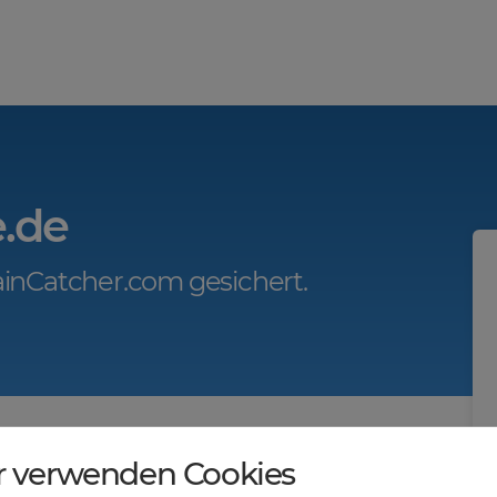
e.de
inCatcher.com gesichert.
r.com?
r verwenden Cookies