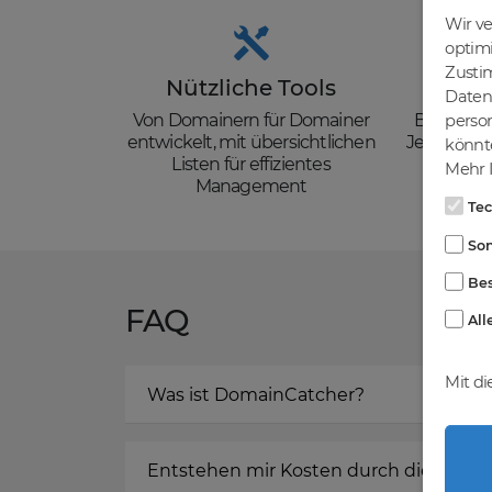
Wir v
optim
Zusti
Nützliche Tools
Güns
Daten 
Von Domainern für Domainer
Backorder
person
entwickelt, mit übersichtlichen
Je nach de
könnte
Listen für effizientes
zzgl. Mw
Mehr I
Management
Te
Son
Bes
FAQ
All
Mit di
Was ist DomainCatcher?
Entstehen mir Kosten durch die Regis