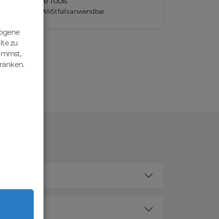
Praktische Tools
*) Preise exkl. MWSt falls anwendbar
zogene
lte zu
nimmst,
hränken.