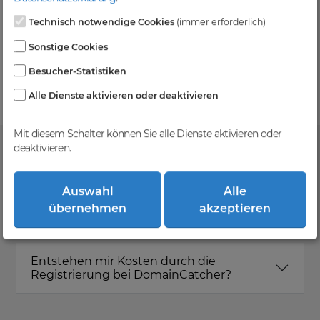
Technisch notwendige Cookies
(immer erforderlich)
Kein Gebotsverfahren
Sonstige Cookies
Einfaches System - Deine Orders werden nach dem
Besucher-Statistiken
First-Come-First-Serve-Prinzip abgewickelt.
Alle Dienste aktivieren oder deaktivieren
Mit diesem Schalter können Sie alle Dienste aktivieren oder
deaktivieren.
FAQ
Auswahl
Alle
übernehmen
akzeptieren
Was ist DomainCatcher?
Entstehen mir Kosten durch die
Registrierung bei DomainCatcher?