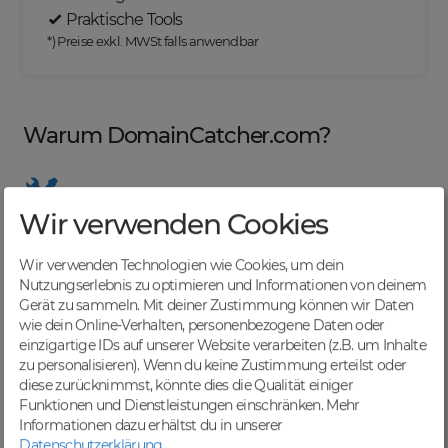
Praktische Tools
*) Preise exkl. MWSt falls anwendbar
Warum DomainCatcher.com?
Wir verwenden Cookies
Nützliche Tools
Von Domainern für Domainer entwickelt, mit
Wir verwenden Technologien wie Cookies, um dein
übersichtlichen Listen für effizientes Management
Nutzungserlebnis zu optimieren und Informationen von deinem
Gerät zu sammeln. Mit deiner Zustimmung können wir Daten
wie dein Online-Verhalten, personenbezogene Daten oder
einzigartige IDs auf unserer Website verarbeiten (z.B. um Inhalte
zu personalisieren). Wenn du keine Zustimmung erteilst oder
Günstige Preise
diese zurücknimmst, könnte dies die Qualität einiger
Backorders bereits ab € 4,99. Je nach deinem Tier-
Funktionen und Dienstleistungen einschränken.
Mehr
Level und zzgl. MwSt falls anwendbar
Informationen dazu erhältst du in unserer
Datenschutzerklärung
.