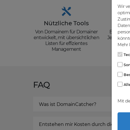
Wir v
optim
Zusti
Nützliche Tools
Güns
Daten 
Von Domainern für Domainer
Backorder
person
entwickelt, mit übersichtlichen
Je nach de
könnte
Listen für effizientes
zzgl. Mw
Mehr I
Management
Te
Son
Bes
FAQ
All
Mit di
Was ist DomainCatcher?
Entstehen mir Kosten durch die Regis