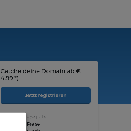
Catche deine Domain ab €
4,99 *)
Jetzt registrieren
Hohe Erfolgsquote
Günstige Preise