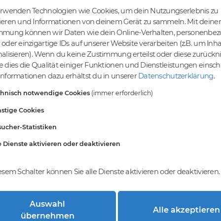
erwenden Technologien wie Cookies, um dein Nutzungserlebnis zu
ieren und Informationen von deinem Gerät zu sammeln. Mit deiner
mmung können wir Daten wie dein Online-Verhalten, personenbe
tige Preise
Kein Gebotsverfahren
oder einzigartige IDs auf unserer Website verarbeiten (z.B. um Inha
s bereits ab € 4,99.
Einfaches System - Deine
alisieren). Wenn du keine Zustimmung erteilst oder diese zurück
inem Tier-Level und
Orders werden nach dem First-
 dies die Qualität einiger Funktionen und Dienstleistungen einsc
St falls anwendbar
Come-First-Serve-Prinzip
nformationen dazu erhältst du in unserer
Datenschutzerklärung
.
abgewickelt.
chnisch notwendige Cookies
(immer erforderlich)
stige Cookies
ucher-Statistiken
e Dienste aktivieren oder deaktivieren
esem Schalter können Sie alle Dienste aktivieren oder deaktivieren.
Auswahl
Alle akzeptieren
trierung bei DomainCatcher?
übernehmen