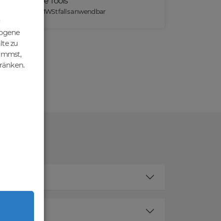
Praktische Tools
*) Preise exkl. MWSt falls anwendbar
zogene
lte zu
nimmst,
hränken.