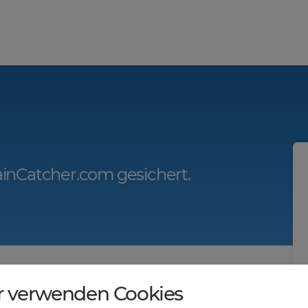
inCatcher.com gesichert.
r.com?
r verwenden Cookies