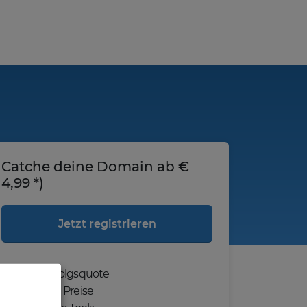
Catche deine Domain ab €
4,99 *)
Jetzt registrieren
Hohe Erfolgsquote
Günstige Preise