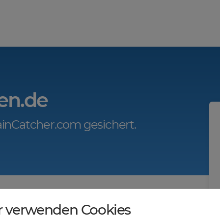
en.de
inCatcher.com gesichert.
r.com?
r verwenden Cookies