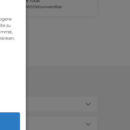
Praktische Tools
*) Preise exkl. MWSt falls anwendbar
zogene
lte zu
nimmst,
hränken.