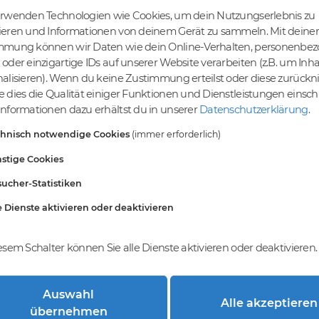
erwenden Technologien wie Cookies, um dein Nutzungserlebnis zu
ieren und Informationen von deinem Gerät zu sammeln. Mit deiner
mmung können wir Daten wie dein Online-Verhalten, personenbe
tige Preise
Kein Gebotsverfahren
oder einzigartige IDs auf unserer Website verarbeiten (z.B. um Inha
s bereits ab € 4,99.
Einfaches System - Deine
alisieren). Wenn du keine Zustimmung erteilst oder diese zurück
inem Tier-Level und
Orders werden nach dem First-
 dies die Qualität einiger Funktionen und Dienstleistungen einsc
St falls anwendbar
Come-First-Serve-Prinzip
nformationen dazu erhältst du in unserer
Datenschutzerklärung
.
abgewickelt.
chnisch notwendige Cookies
(immer erforderlich)
stige Cookies
ucher-Statistiken
e Dienste aktivieren oder deaktivieren
esem Schalter können Sie alle Dienste aktivieren oder deaktivieren.
Auswahl
Alle akzeptieren
trierung bei DomainCatcher?
übernehmen