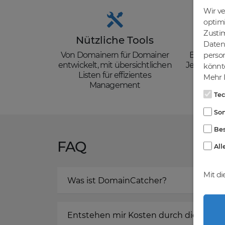
Wir v
optim
Zusti
Nützliche Tools
Güns
Daten 
Von Domainern für Domainer
Backorder
person
entwickelt, mit übersichtlichen
Je nach de
könnte
Listen für effizientes
zzgl. Mw
Mehr I
Management
Te
Son
Bes
FAQ
All
Mit di
Was ist DomainCatcher?
Entstehen mir Kosten durch die Regis