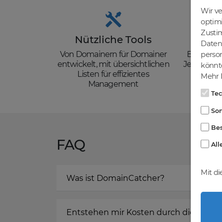
Wir v
optim
Zusti
Nützliche Tools
Güns
Daten 
Von Domainern für Domainer
Backorder
person
entwickelt, mit übersichtlichen
Je nach de
könnte
Listen für effizientes
zzgl. Mw
Mehr I
Management
Te
Son
Bes
FAQ
All
Mit di
Was ist DomainCatcher?
Entstehen mir Kosten durch die Regis