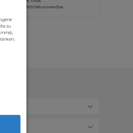
Praktische Tools
*) Preise exkl. MWSt falls anwendbar
zogene
lte zu
nimmst,
hränken.