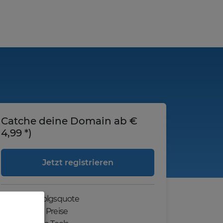
Catche deine Domain ab €
4,99 *)
Jetzt registrieren
Hohe Erfolgsquote
Günstige Preise