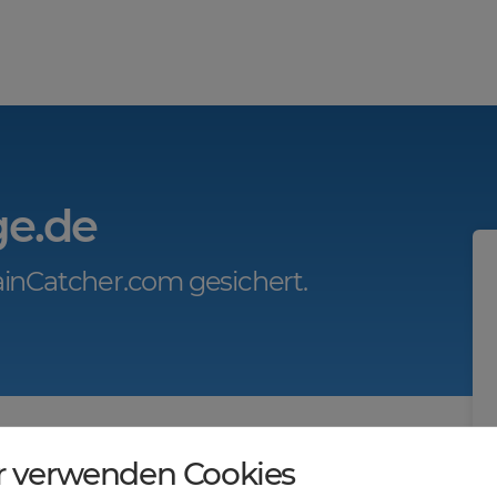
ge.de
inCatcher.com gesichert.
r.com?
r verwenden Cookies