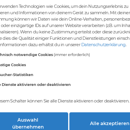
erwenden Technologien wie Cookies, um dein Nutzungserlebnis zu
ieren und Informationen von deinem Gerät zu sammeln. Mit deiner
mmung können wir Daten wie dein Online-Verhalten, personenbe
tige Preise
Kein Gebotsverfahren
oder einzigartige IDs auf unserer Website verarbeiten (z.B. um Inha
s bereits ab € 4,99.
Einfaches System - Deine
alisieren). Wenn du keine Zustimmung erteilst oder diese zurück
inem Tier-Level und
Orders werden nach dem First-
 dies die Qualität einiger Funktionen und Dienstleistungen einsc
St falls anwendbar
Come-First-Serve-Prinzip
nformationen dazu erhältst du in unserer
Datenschutzerklärung
.
abgewickelt.
chnisch notwendige Cookies
(immer erforderlich)
stige Cookies
ucher-Statistiken
e Dienste aktivieren oder deaktivieren
esem Schalter können Sie alle Dienste aktivieren oder deaktivieren.
Auswahl
Alle akzeptieren
trierung bei DomainCatcher?
übernehmen