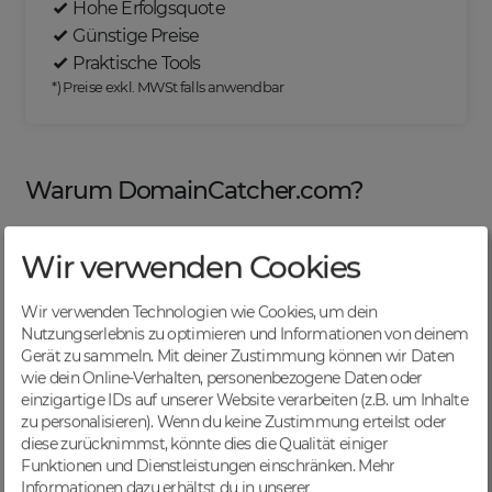
Hohe Erfolgsquote
Günstige Preise
Praktische Tools
*) Preise exkl. MWSt falls anwendbar
Warum DomainCatcher.com?
Wir verwenden Cookies
Nützliche Tools
Wir verwenden Technologien wie Cookies, um dein
Von Domainern für Domainer entwickelt, mit
Nutzungserlebnis zu optimieren und Informationen von deinem
übersichtlichen Listen für effizientes Management
Gerät zu sammeln. Mit deiner Zustimmung können wir Daten
wie dein Online-Verhalten, personenbezogene Daten oder
einzigartige IDs auf unserer Website verarbeiten (z.B. um Inhalte
zu personalisieren). Wenn du keine Zustimmung erteilst oder
diese zurücknimmst, könnte dies die Qualität einiger
Günstige Preise
Funktionen und Dienstleistungen einschränken.
Mehr
Backorders bereits ab € 4,99. Je nach deinem Tier-
Informationen dazu erhältst du in unserer