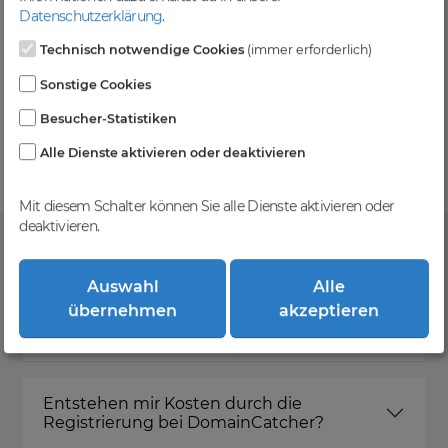
Level und zzgl. MwSt falls anwendbar
Datenschutzerklärung
.
Technisch notwendige Cookies
(immer erforderlich)
Sonstige Cookies
Kein Gebotsverfahren
Besucher-Statistiken
Einfaches System - Deine Orders werden nach dem
First-Come-First-Serve-Prinzip abgewickelt.
Alle Dienste aktivieren oder deaktivieren
Mit diesem Schalter können Sie alle Dienste aktivieren oder
deaktivieren.
FAQ
Auswahl
Alle
übernehmen
akzeptieren
Was ist DomainCatcher?
Entstehen mir Kosten durch die
Registrierung bei DomainCatcher?