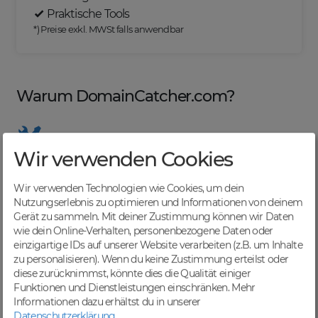
Praktische Tools
*) Preise exkl. MWSt falls anwendbar
Warum DomainCatcher.com?
Wir verwenden Cookies
Nützliche Tools
Von Domainern für Domainer entwickelt, mit
Wir verwenden Technologien wie Cookies, um dein
übersichtlichen Listen für effizientes Management
Nutzungserlebnis zu optimieren und Informationen von deinem
Gerät zu sammeln. Mit deiner Zustimmung können wir Daten
wie dein Online-Verhalten, personenbezogene Daten oder
einzigartige IDs auf unserer Website verarbeiten (z.B. um Inhalte
zu personalisieren). Wenn du keine Zustimmung erteilst oder
Günstige Preise
diese zurücknimmst, könnte dies die Qualität einiger
Backorders bereits ab € 4,99. Je nach deinem Tier-
Funktionen und Dienstleistungen einschränken.
Mehr
Level und zzgl. MwSt falls anwendbar
Informationen dazu erhältst du in unserer
Datenschutzerklärung
.