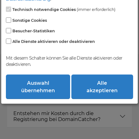
Technisch notwendige Cookies
(immer erforderlich)
Kein Gebotsverfahren
Sonstige Cookies
Einfaches System - Deine Orders werden nach dem
Besucher-Statistiken
First-Come-First-Serve-Prinzip abgewickelt.
Alle Dienste aktivieren oder deaktivieren
Mit diesem Schalter können Sie alle Dienste aktivieren oder
deaktivieren.
FAQ
Auswahl
Alle
übernehmen
akzeptieren
Was ist DomainCatcher?
Entstehen mir Kosten durch die
Registrierung bei DomainCatcher?