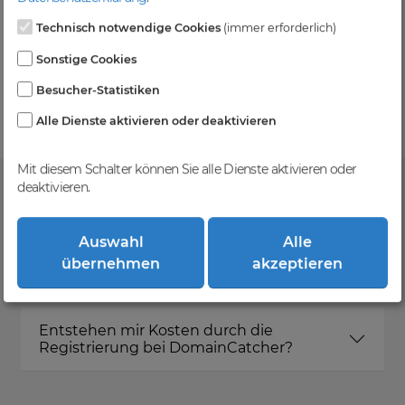
Technisch notwendige Cookies
(immer erforderlich)
Kein Gebotsverfahren
Sonstige Cookies
Einfaches System - Deine Orders werden nach dem
Besucher-Statistiken
First-Come-First-Serve-Prinzip abgewickelt.
Alle Dienste aktivieren oder deaktivieren
Mit diesem Schalter können Sie alle Dienste aktivieren oder
deaktivieren.
FAQ
Auswahl
Alle
übernehmen
akzeptieren
Was ist DomainCatcher?
Entstehen mir Kosten durch die
Registrierung bei DomainCatcher?