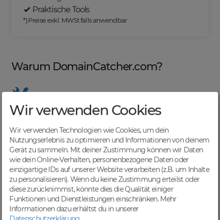
Praktische Tools
*) Preise exkl. MWSt falls anwendbar
Warum DomainCatcher.com?
Wir verwenden Cookies
Nützliche Tools
Von Domainern für Domainer entwickelt, mit
Wir verwenden Technologien wie Cookies, um dein
übersichtlichen Listen für effizientes Management
Nutzungserlebnis zu optimieren und Informationen von deinem
Gerät zu sammeln. Mit deiner Zustimmung können wir Daten
wie dein Online-Verhalten, personenbezogene Daten oder
einzigartige IDs auf unserer Website verarbeiten (z.B. um Inhalte
zu personalisieren). Wenn du keine Zustimmung erteilst oder
Günstige Preise
diese zurücknimmst, könnte dies die Qualität einiger
Backorders bereits ab € 4,99. Je nach deinem Tier-
Funktionen und Dienstleistungen einschränken.
Mehr
Level und zzgl. MwSt falls anwendbar
Informationen dazu erhältst du in unserer
Datenschutzerklärung
.