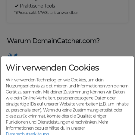
Praktische Tools
*) Preise exkl. MWSt falls anwendbar
Warum DomainCatcher.com?
Wir verwenden Cookies
Nützliche Tools
Von Domainern für Domainer entwickelt, mit
Wir verwenden Technologien wie Cookies, um dein
übersichtlichen Listen für effizientes Management
Nutzungserlebnis zu optimieren und Informationen von deinem
Gerät zu sammeln. Mit deiner Zustimmung können wir Daten
wie dein Online-Verhalten, personenbezogene Daten oder
einzigartige IDs auf unserer Website verarbeiten (z.B. um Inhalte
zu personalisieren). Wenn du keine Zustimmung erteilst oder
Günstige Preise
diese zurücknimmst, könnte dies die Qualität einiger
Backorders bereits ab € 4,99. Je nach deinem Tier-
Funktionen und Dienstleistungen einschränken.
Mehr
Level und zzgl. MwSt falls anwendbar
Informationen dazu erhältst du in unserer
Datenschutzerklärung
.