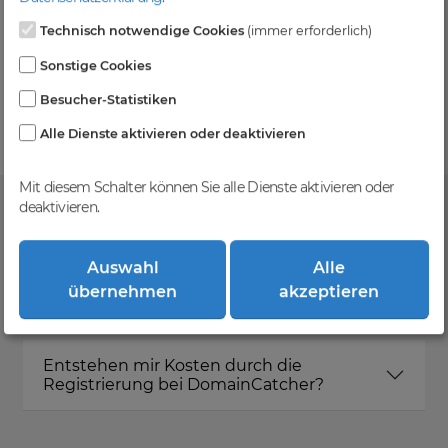
Technisch notwendige Cookies
(immer erforderlich)
Kein Gebotsverfahren
Sonstige Cookies
Einfaches System - Deine Orders werden nach dem
Besucher-Statistiken
First-Come-First-Serve-Prinzip abgewickelt.
Alle Dienste aktivieren oder deaktivieren
Mit diesem Schalter können Sie alle Dienste aktivieren oder
deaktivieren.
FAQ
Auswahl
Alle
übernehmen
akzeptieren
Was ist DomainCatcher?
Entstehen mir Kosten durch die
Registrierung bei DomainCatcher?