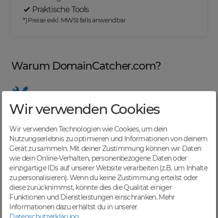
Praktische Tools
*) Preise exkl. MWSt falls anwendbar
Warum DomainCatcher.com?
Wir verwenden Cookies
Nützliche Tools
Von Domainern für Domainer entwickelt, mit
Wir verwenden Technologien wie Cookies, um dein
übersichtlichen Listen für effizientes Management
Nutzungserlebnis zu optimieren und Informationen von deinem
Gerät zu sammeln. Mit deiner Zustimmung können wir Daten
wie dein Online-Verhalten, personenbezogene Daten oder
einzigartige IDs auf unserer Website verarbeiten (z.B. um Inhalte
zu personalisieren). Wenn du keine Zustimmung erteilst oder
Günstige Preise
diese zurücknimmst, könnte dies die Qualität einiger
Backorders bereits ab € 4,99. Je nach deinem Tier-
Funktionen und Dienstleistungen einschränken.
Mehr
Level und zzgl. MwSt falls anwendbar
Informationen dazu erhältst du in unserer
Datenschutzerklärung
.