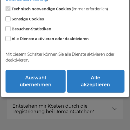
Technisch notwendige Cookies
(immer erforderlich)
Kein Gebotsverfahren
Sonstige Cookies
Einfaches System - Deine Orders werden nach dem
Besucher-Statistiken
First-Come-First-Serve-Prinzip abgewickelt.
Alle Dienste aktivieren oder deaktivieren
Mit diesem Schalter können Sie alle Dienste aktivieren oder
deaktivieren.
FAQ
Auswahl
Alle
übernehmen
akzeptieren
Was ist DomainCatcher?
Entstehen mir Kosten durch die
Registrierung bei DomainCatcher?