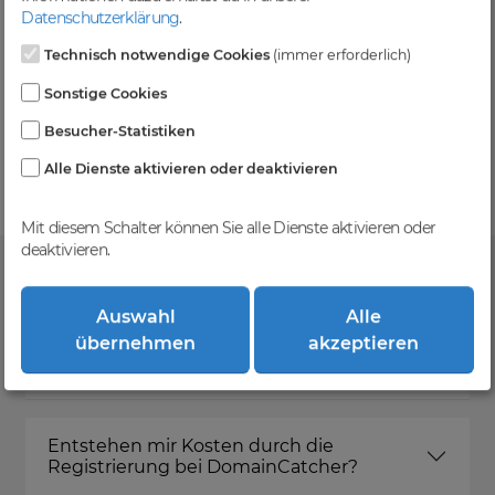
Level und zzgl. MwSt falls anwendbar
Datenschutzerklärung
.
Technisch notwendige Cookies
(immer erforderlich)
Sonstige Cookies
Kein Gebotsverfahren
Besucher-Statistiken
Einfaches System - Deine Orders werden nach dem
First-Come-First-Serve-Prinzip abgewickelt.
Alle Dienste aktivieren oder deaktivieren
Mit diesem Schalter können Sie alle Dienste aktivieren oder
deaktivieren.
FAQ
Auswahl
Alle
übernehmen
akzeptieren
Was ist DomainCatcher?
Entstehen mir Kosten durch die
Registrierung bei DomainCatcher?