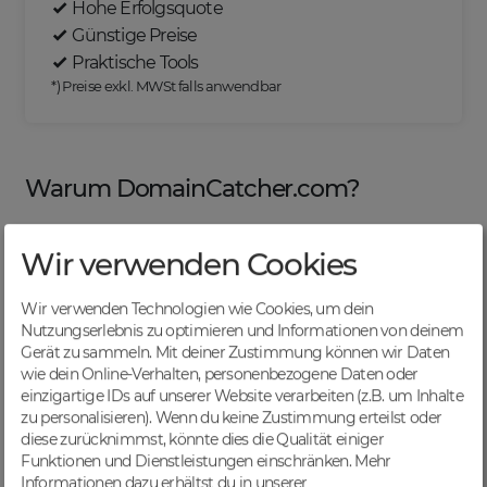
Hohe Erfolgsquote
Günstige Preise
Praktische Tools
*) Preise exkl. MWSt falls anwendbar
Warum DomainCatcher.com?
Wir verwenden Cookies
Nützliche Tools
Wir verwenden Technologien wie Cookies, um dein
Von Domainern für Domainer entwickelt, mit
Nutzungserlebnis zu optimieren und Informationen von deinem
übersichtlichen Listen für effizientes Management
Gerät zu sammeln. Mit deiner Zustimmung können wir Daten
wie dein Online-Verhalten, personenbezogene Daten oder
einzigartige IDs auf unserer Website verarbeiten (z.B. um Inhalte
zu personalisieren). Wenn du keine Zustimmung erteilst oder
diese zurücknimmst, könnte dies die Qualität einiger
Günstige Preise
Funktionen und Dienstleistungen einschränken.
Mehr
Backorders bereits ab € 4,99. Je nach deinem Tier-
Informationen dazu erhältst du in unserer