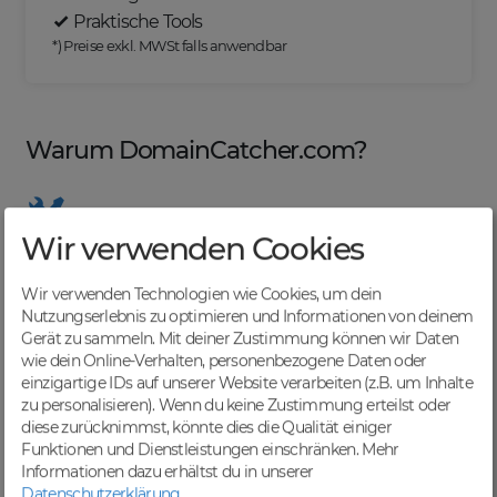
Praktische Tools
*) Preise exkl. MWSt falls anwendbar
Warum DomainCatcher.com?
Wir verwenden Cookies
Nützliche Tools
Von Domainern für Domainer entwickelt, mit
Wir verwenden Technologien wie Cookies, um dein
übersichtlichen Listen für effizientes Management
Nutzungserlebnis zu optimieren und Informationen von deinem
Gerät zu sammeln. Mit deiner Zustimmung können wir Daten
wie dein Online-Verhalten, personenbezogene Daten oder
einzigartige IDs auf unserer Website verarbeiten (z.B. um Inhalte
zu personalisieren). Wenn du keine Zustimmung erteilst oder
Günstige Preise
diese zurücknimmst, könnte dies die Qualität einiger
Backorders bereits ab € 4,99. Je nach deinem Tier-
Funktionen und Dienstleistungen einschränken.
Mehr
Level und zzgl. MwSt falls anwendbar
Informationen dazu erhältst du in unserer
Datenschutzerklärung
.