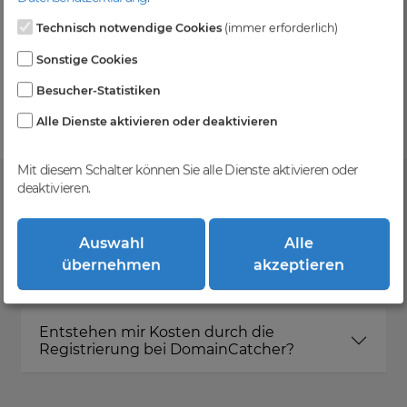
Technisch notwendige Cookies
(immer erforderlich)
Kein Gebotsverfahren
Sonstige Cookies
Einfaches System - Deine Orders werden nach dem
Besucher-Statistiken
First-Come-First-Serve-Prinzip abgewickelt.
Alle Dienste aktivieren oder deaktivieren
Mit diesem Schalter können Sie alle Dienste aktivieren oder
deaktivieren.
FAQ
Auswahl
Alle
übernehmen
akzeptieren
Was ist DomainCatcher?
Entstehen mir Kosten durch die
Registrierung bei DomainCatcher?